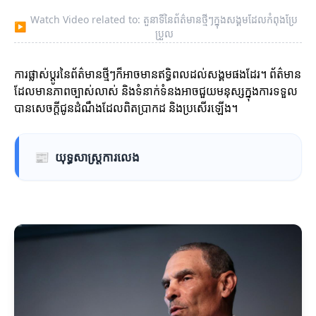
Watch Video related to: តួនាទីនៃព័ត៌មានថ្មីៗក្នុងសង្គមដែលកំពុងប្រែ
▶
ប្រួល
ការផ្លាស់ប្តូរនៃព័ត៌មានថ្មីៗក៏អាចមានឥទ្ធិពលដល់សង្គមផងដែរ។ ព័ត៌មាន
ដែលមានភាពច្បាស់លាស់ និងទំនាក់ទំនងអាចជួយមនុស្សក្នុងការទទួល
បានសេចក្ដីជូនដំណឹងដែលពិតប្រាកដ និងប្រសើរឡើង។
📰
យុទ្ធសាស្ដ្រការលេង