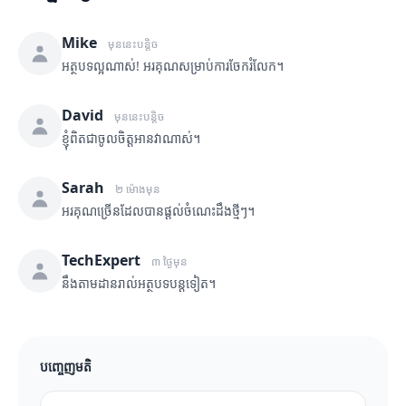
Mike
មុននេះបន្តិច
អត្ថបទល្អណាស់! អរគុណសម្រាប់ការចែករំលែក។
David
មុននេះបន្តិច
ខ្ញុំពិតជាចូលចិត្តអានវាណាស់។
Sarah
២ ម៉ោងមុន
អរគុណច្រើនដែលបានផ្តល់ចំណេះដឹងថ្មីៗ។
TechExpert
៣ ថ្ងៃមុន
នឹងតាមដានរាល់អត្ថបទបន្តទៀត។
បញ្ចេញមតិ