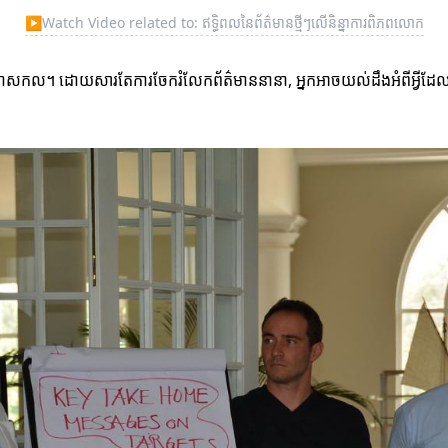
▶
Watch Video related to: ឥទ្ធិពលនៃព័ត៌មានថ្មីៗលើនិន្នាការពិភពលោក
ជាសកល។ ដោយសារតែការចែករំលែកព័ត៌មាននានា, អ្នកអាចយល់ដឹងអំពីអ្វីដែលកំពុ