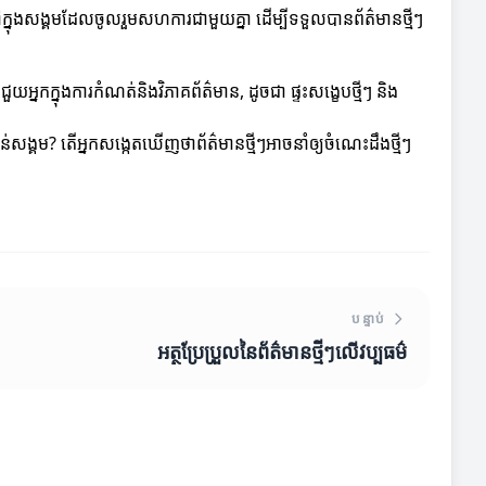
ៅក្នុងសង្គមដែលចូលរួមសហការជាមួយគ្នា ដើម្បីទទួលបានព័ត៌មានថ្មីៗ
យអ្នកក្នុងការកំណត់និងវិភាគព័ត៌មាន, ដូចជា ផ្ទះសង្ខេបថ្មីៗ និង
កាន់សង្គម? តើអ្នកសង្កេតឃើញថាព័ត៌មានថ្មីៗអាចនាំឲ្យចំណេះដឹងថ្មីៗ
បន្ទាប់
អត្ថប្រែប្រួលនៃព័ត៌មានថ្មីៗលើវប្បធម៌