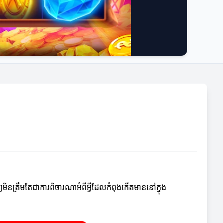
ីៗមិនត្រឹមតែជាការពិចារណាអំពីអ្វីដែលកំពុងកើតមាននៅក្នុង