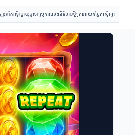
ាញអំពីកាស៊ីណូ
យុទ្ធសាស្ដ្រការលេង
ព័ត៌មានថ្មីៗ
ការវាយតម្លៃកាស៊ីណូ