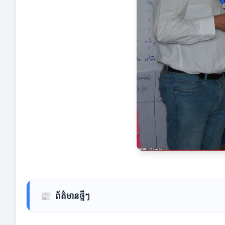
📰
ព័ត៌មានថ្មីៗ