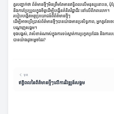
គួរបញ្ជាក់ថា ព័ត៌មានថ្មីៗមិនត្រឹមតែមានឥទ្ធិពលលើមនុស្សនោះទេ, 
និងការប្រែប្រួលក្នុងចិត្តដើម្បីបង្កើនគំនិតវិជ្ជាជីវៈនៅលើពិភពលោក។
របៀបបង្កើតអត្ថប្រយោជន៍ពីព័ត៌មានថ្មីៗ
ដើម្បីអាចប្រើប្រាស់ព័ត៌មានថ្មីៗបានយ៉ាងមានប្រសិទ្ធភាព, អ្នកគួរតែ
បណ្តាញសង្គម។
ចុងបង្អស់, វាសំខាន់ណាស់ក្នុងការទប់ស្កាត់ការប្រកួតប្រជែង និងការបង
បានយ៉ាងដូចម្តេចដែរ?
មុន
ឥទ្ធិពលនៃព័ត៌មានថ្មីៗលើការវិវឌ្ឍន៍សង្គម