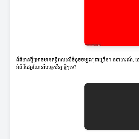
ព័ត៌មានថ្មីៗអាចមានឥទ្ធិពលលើចំនុចចម្បងៗជាច្រើន។ ឧទាហរណ៍, នៅពេលដែល
អំពី វីដេអូណែនាំបច្ចេកវិទ្យាថ្មីៗទេ?