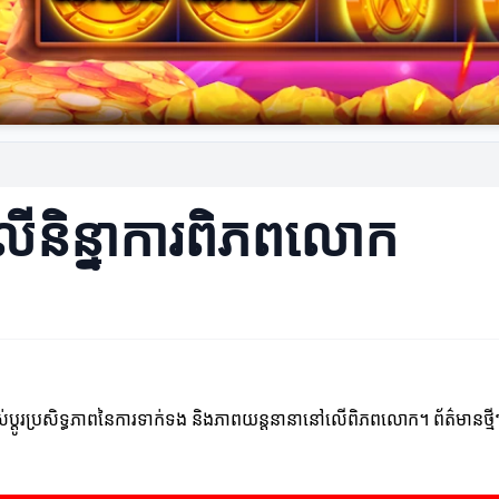
ៗលើនិន្នាការពិភពលោក
្លាស់ប្តូរប្រសិទ្ធភាពនៃការទាក់ទង និងភាពយន្តនានានៅលើពិភពលោក។ ព័ត៌មានថ្ម