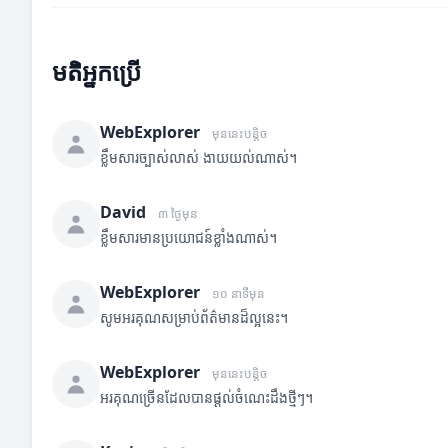
មតិអ្នកប្រើ
WebExplorer
មុននេះបន្តិច
ខ្លឹមសារច្បាស់លាស់ ងាយយល់ណាស់។
David
៣ ថ្ងៃមុន
ខ្លឹមសារមានប្រយោជន៍ខ្លាំងណាស់។
WebExplorer
១០ នាទីមុន
សូមអរគុណសម្រាប់ព័ត៌មានដ៏ល្អនេះ។
WebExplorer
មុននេះបន្តិច
អរគុណច្រើនដែលបានផ្តល់ចំណេះដឹងថ្មីៗ។