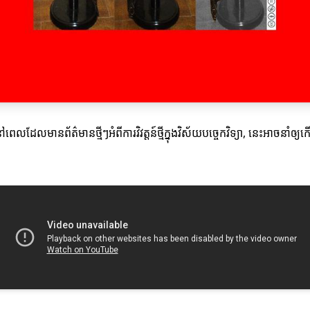
មានព័ត៌មានថ្មីៗអំពីការវិវត្តន៍ថ្មីក្នុងវិស័យបច្ចេកវិទ្យា, នេះអាចនាំឲ្យកើតម