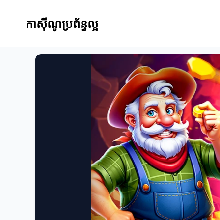
កាស៊ីណូប្រព័ន្ធល្អ