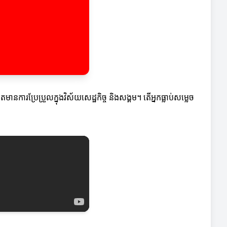
ានការប្រែប្រួលក្នុងវិស័យសេដ្ឋកិច្ច និងសង្គម។ តើអ្នកធ្លាប់សម្លេច