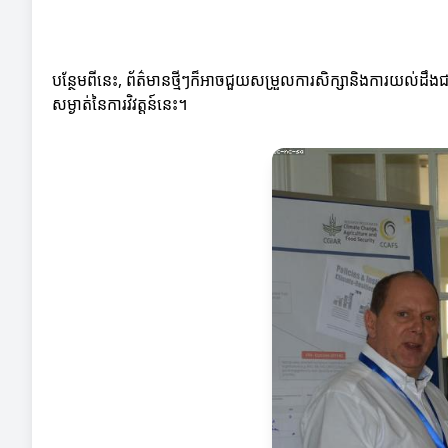
បន្ថែមពីនេះ, ព័ត៌មានថ្មីៗក៏អាចជួយសម្រួលការសិក្សានិងការយល់ដឹង
សម្ងាត់នៃការវិវត្តន៍នេះ។