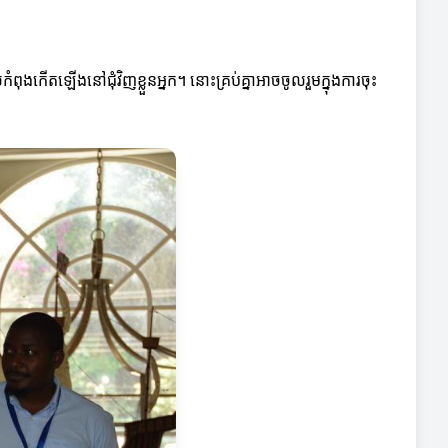
ងកើតឡើងនៅជុំវិញខ្លួនអ្នក។ នោះគ្រប់គ្នាអាចចូលរួមក្នុងការចុះ