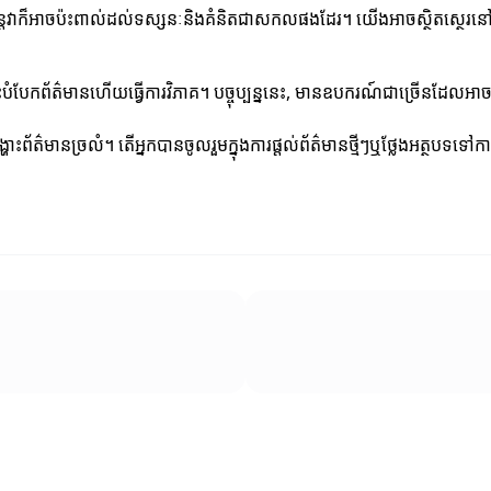
ប៉ុន្តែវាក៏អាចប៉ះពាល់ដល់ទស្សនៈនិងគំនិតជាសកលផងដែរ។ យើងអាចស្ថិតស្ថេរន
ចេះបំបែកព័ត៌មានហើយធ្វើការវិភាគ។ បច្ចុប្បន្ននេះ, មានឧបករណ៍ជាច្រើនដែលអាចជួ
្ហោះព័ត៌មានច្រលំ។ តើអ្នកបានចូលរួមក្នុងការផ្តល់ព័ត៌មានថ្មីៗឬថ្លែងអត្ថបទទៅ