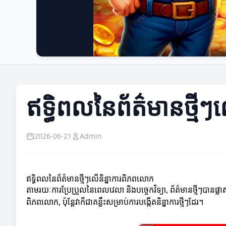
ឥទ្ធិពលនៃព័ត៌មានថ្មី
2026-06-21
Admin
ឥទ្ធិពលនៃព័ត៌មានថ្មីៗលើនិន្នាការពិភពលោក
តាមរយៈការប្រែប្រួលនៃពេលវេលា និងបច្ចេកវិទ្យា, ព័ត៌មានថ្មីៗបានផ
ពិភពលោក, ប៉ុន្តែវាក៏ជាគន្លឹះសម្រាប់ការបង្កើតនិន្នាការថ្មីៗដែរ។