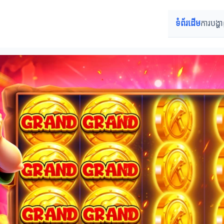
ទំព័រដើម
ការបង្ហ