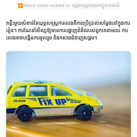
▶
Watch Video related to: យុទ្ធសាស្ដ្រការលេងក្នុងការអប់រំ
គន្លឹះមួយសំខាន់នៃយុទ្ធសាស្ដ្រការលេងគឺការប្រើប្រាស់សម្តែងនៅក្នុងការ
រៀន។ ការណែនាំសិស្សឱ្យមានការបង្ហាញគំនិតរបស់ពួកគេតាមរយៈការ
លេងអាចបង្កើនការចូលរួម និងកសាងជំនាញសង្គម។