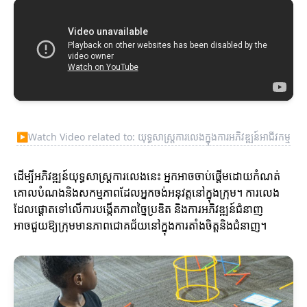
▶
Watch Video related to: យុទ្ធសាស្ដ្រការលេងក្នុងការអភិវឌ្ឍន៍អាជីវកម្ម
ដើម្បីអភិវឌ្ឍន៍យុទ្ធសាស្ដ្រការលេងនេះ អ្នកអាចចាប់ផ្តើមដោយកំណត់
គោលបំណងនិងសកម្មភាពដែលអ្នកចង់អនុវត្តនៅក្នុងក្រុម។ ការលេង
ដែលផ្តោតទៅលើការបង្កើតភាពច្នៃប្រឌិត និងការអភិវឌ្ឍន៍ជំនាញ
អាចជួយឱ្យក្រុមមានភាពជោគជ័យនៅក្នុងការតាំងចិត្តនិងជំនាញ។