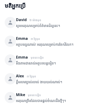
មតិអ្នកប្រើ
David
២ ម៉ោងមុន
សូមអរគុណសម្រាប់ព័ត៌មានដ៏ល្អនេះ។
Emma
៣ ថ្ងៃមុន
អត្ថបទល្អណាស់! អរគុណសម្រាប់ការចែករំលែក។
Emma
មុននេះបន្តិច
នឹងតាមដានរាល់អត្ថបទបន្តទៀត។
Alex
៣ ថ្ងៃមុន
ខ្លឹមសារច្បាស់លាស់ ងាយយល់ណាស់។
Mike
មុននេះបន្តិច
អរគុណច្រើនដែលបានផ្តល់ចំណេះដឹងថ្មីៗ។